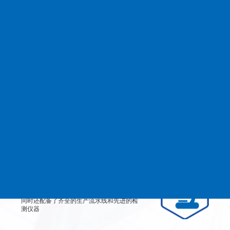
查看更多
MANAGEMENT
品质管理
生产设备
从产品原料到生产每道工艺都严格检测、有
效控制，实行规范的现代化企业管理。
检测设备
公司不仅拥有高素质、高技术的员工团队，
同时还配备了齐全的生产流水线和先进的检
测仪器